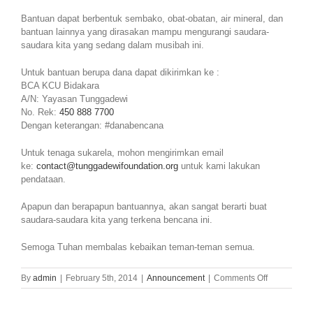
Bantuan dapat berbentuk sembako, obat-obatan, air mineral, dan
bantuan lainnya yang dirasakan mampu mengurangi saudara-
saudara kita yang sedang dalam musibah ini.
Untuk bantuan berupa dana dapat dikirimkan ke :
BCA KCU Bidakara
A/N: Yayasan Tunggadewi
No. Rek:
450 888 7700
Dengan keterangan: #danabencana
Untuk tenaga sukarela, mohon mengirimkan email
ke:
contact@tunggadewifoundation.org
untuk kami lakukan
pendataan.
Apapun dan berapapun bantuannya, akan sangat berarti buat
saudara-saudara kita yang terkena bencana ini.
Semoga Tuhan membalas kebaikan teman-teman semua.
on
By
admin
|
February 5th, 2014
|
Announcement
|
Comments Off
Posko
Bantuan